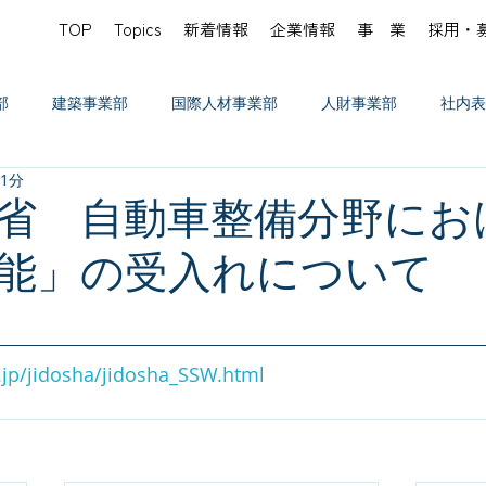
TOP
Topics
新着情報
企業情報
事 業
採用・
部
建築事業部
国際人材事業部
人財事業部
社内表
 1分
省 自動車整備分野にお
能」の受入れについて
.jp/jidosha/jidosha_SSW.html