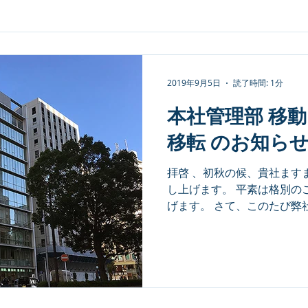
2019年9月5日
読了時間: 1分
本社管理部 移動
移転 のお知ら
拝啓 、初秋の候、貴社ます
し上げます。 平素は格別の
げます。 さて、このたび弊
管理部門 の組織 改編 等変更 
火曜日より、下記へ移転・移