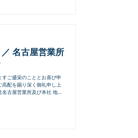
 ／ 名古屋営業所
せ
ますご盛栄のこととお喜び申
ご高配を賜り深く御礼申し上
社名古屋営業所及び本社 地域
に伴 い、令和元年10 月 1日
動することとなりました。...